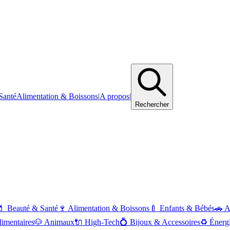
Santé
Alimentation & Boissons
|
A propos
|
Rechercher
💄
Beauté & Santé
🍷
Alimentation & Boissons
🍼
Enfants & Bébés
🚗
A
imentaires
🐶
Animaux
🔌
High-Tech
💍
Bijoux & Accessoires
♻️
Énerg