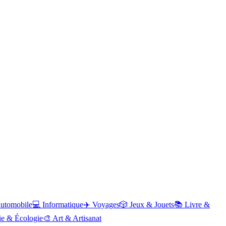
utomobile
💻
Informatique
✈️
Voyages
🎲
Jeux & Jouets
📚
Livre &
ie & Écologie
🎨
Art & Artisanat