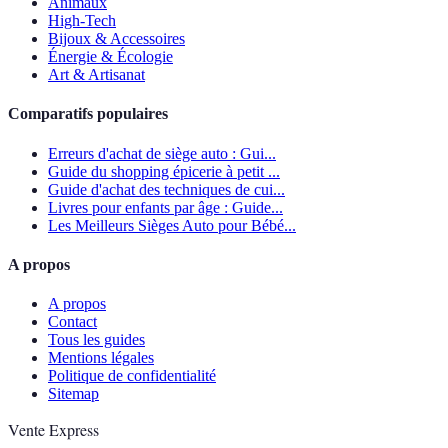
Animaux
High-Tech
Bijoux & Accessoires
Énergie & Écologie
Art & Artisanat
Comparatifs populaires
Erreurs d'achat de siège auto : Gui...
Guide du shopping épicerie à petit ...
Guide d'achat des techniques de cui...
Livres pour enfants par âge : Guide...
Les Meilleurs Sièges Auto pour Bébé...
A propos
A propos
Contact
Tous les guides
Mentions légales
Politique de confidentialité
Sitemap
Vente Express