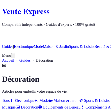
Vente Express
Comparatifs indépendants · Guides d'experts · 100% gratuit
Guides
|
Électronique
Mode
Maison & Jardin
Sports & Loisirs
Beauté & 
Menu
Accueil
Guides
Décoration
🖼️
Décoration
Articles pour embellir votre espace de vie.
Tous
📱
Électronique
👗
Mode
🏡
Maison & Jardin
⚽
Sports & Loisirs
Musique
🖼️
Décoration
🖨️
Équipements de Bureau
💊
Compléments Al