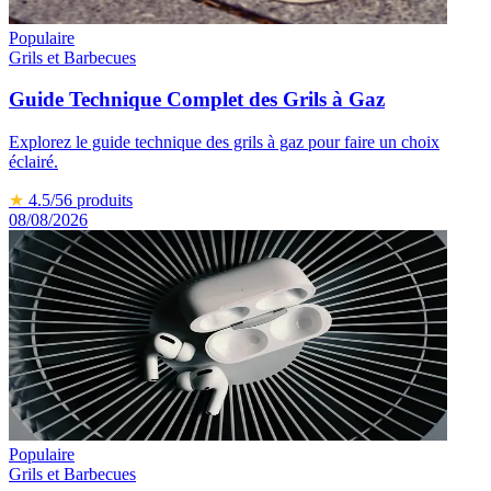
Populaire
Grils et Barbecues
Guide Technique Complet des Grils à Gaz
Explorez le guide technique des grils à gaz pour faire un choix
éclairé.
★
4.5
/5
6
produits
08/08/2026
Populaire
Grils et Barbecues