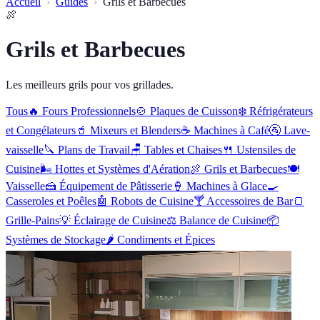
Accueil
Guides
Grils et Barbecues
🍖
Grils et Barbecues
Les meilleurs grils pour vos grillades.
Tous
🔥
Fours Professionnels
🍲
Plaques de Cuisson
❄️
Réfrigérateurs
et Congélateurs
🥤
Mixeurs et Blenders
☕
Machines à Café
🚰
Lave-
vaisselle
🔪
Plans de Travail
🪑
Tables et Chaises
🍴
Ustensiles de
Cuisine
🌬️
Hottes et Systèmes d'Aération
🍖
Grils et Barbecues
🍽️
Vaisselle
🍰
Équipement de Pâtisserie
🍦
Machines à Glace
🍳
Casseroles et Poêles
🤖
Robots de Cuisine
🍸
Accessoires de Bar
🍞
Grille-Pains
💡
Éclairage de Cuisine
⚖️
Balance de Cuisine
📦
Systèmes de Stockage
🌶️
Condiments et Épices