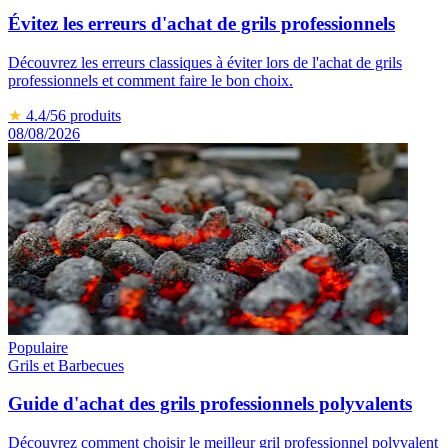
Évitez les erreurs d'achat de grils professionnels
Découvrez les erreurs classiques à éviter lors de l'achat de grils
professionnels et comment faire le bon choix.
★
4.4
/5
6
produits
08/08/2026
Populaire
Grils et Barbecues
Guide d'achat des grils professionnels polyvalents
Découvrez comment choisir le meilleur gril professionnel polyvalent