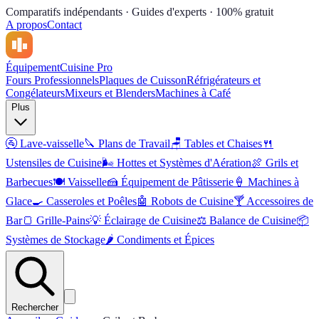
Comparatifs indépendants · Guides d'experts · 100% gratuit
A propos
Contact
Équipement
Cuisine Pro
Fours Professionnels
Plaques de Cuisson
Réfrigérateurs et
Congélateurs
Mixeurs et Blenders
Machines à Café
Plus
🚰
Lave-vaisselle
🔪
Plans de Travail
🪑
Tables et Chaises
🍴
Ustensiles de Cuisine
🌬️
Hottes et Systèmes d'Aération
🍖
Grils et
Barbecues
🍽️
Vaisselle
🍰
Équipement de Pâtisserie
🍦
Machines à
Glace
🍳
Casseroles et Poêles
🤖
Robots de Cuisine
🍸
Accessoires de
Bar
🍞
Grille-Pains
💡
Éclairage de Cuisine
⚖️
Balance de Cuisine
📦
Systèmes de Stockage
🌶️
Condiments et Épices
Rechercher