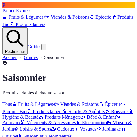
P
Panier Express
🍏
Fruits & Légumes
🐟
Viandes & Poissons
🍞
Épicerie
🌱
Produits
Bio
🥛
Produits laitiers
Guides
Rechercher
Accueil
Guides
Saisonnier
🎃
Saisonnier
Produits adaptés à chaque saison.
Tous
🍏
Fruits & Légumes
🐟
Viandes & Poissons
🍞
Épicerie
🌱
Produits Bio
🥛
Produits laitiers
🍿
Snacks & Apéritifs
🥤
Boissons
🧴
Hygiène & Beauté
🧽
Produits Ménagers
👶
Bébé & Enfant
🐾
Animaux
👗
Vêtements & Accessoires
📱
Électronique
🏡
Maison &
Jardin
⚽
Loisirs & Sports
🎁
Cadeaux
✈️
Voyages
🌻
Jardinage
🍴
Cuisine
🎃
Saisonnier
✨
Nouveautés