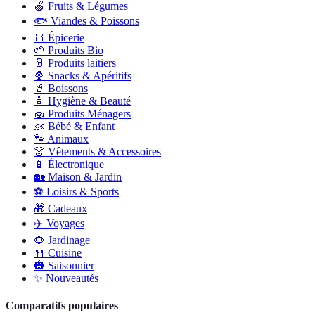
🍏
Fruits & Légumes
🐟
Viandes & Poissons
🍞
Épicerie
🌱
Produits Bio
🥛
Produits laitiers
🍿
Snacks & Apéritifs
🥤
Boissons
🧴
Hygiène & Beauté
🧽
Produits Ménagers
👶
Bébé & Enfant
🐾
Animaux
👗
Vêtements & Accessoires
📱
Électronique
🏡
Maison & Jardin
⚽
Loisirs & Sports
🎁
Cadeaux
✈️
Voyages
🌻
Jardinage
🍴
Cuisine
🎃
Saisonnier
✨
Nouveautés
Comparatifs populaires