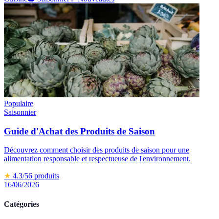
Populaire
Saisonnier
Guide d'Achat des Produits de Saison
Découvrez comment choisir des produits de saison pour une
alimentation responsable et respectueuse de l'environnement.
★
4.3
/5
6
produits
16/06/2026
Catégories