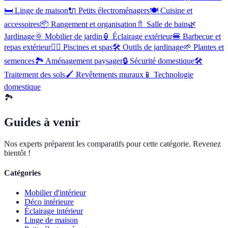
🛏️
Linge de maison
🔌
Petits électroménagers
🍽️
Cuisine et
accessoires
📦
Rangement et organisation
🚿
Salle de bain
🌿
Jardinage
🌞
Mobilier de jardin
🏮
Éclairage extérieur
🍔
Barbecue et
repas extérieur
🏊‍♂️
Piscines et spas
🛠️
Outils de jardinage
🌱
Plantes et
semences
🏞️
Aménagement paysager
🔒
Sécurité domestique
🛠
Traitement des sols
🖌️
Revêtements muraux
📱
Technologie
domestique
🏞️
Guides à venir
Nos experts préparent les comparatifs pour cette catégorie. Revenez
bientôt !
Catégories
Mobilier d'intérieur
Déco intérieure
Éclairage intérieur
Linge de maison