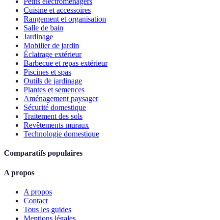
Petits électroménagers
Cuisine et accessoires
Rangement et organisation
Salle de bain
Jardinage
Mobilier de jardin
Éclairage extérieur
Barbecue et repas extérieur
Piscines et spas
Outils de jardinage
Plantes et semences
Aménagement paysager
Sécurité domestique
Traitement des sols
Revêtements muraux
Technologie domestique
Comparatifs populaires
A propos
A propos
Contact
Tous les guides
Mentions légales