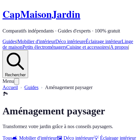
CapMaisonJardin
Comparatifs indépendants · Guides d'experts · 100% gratuit
Guides
|
Mobilier d'intérieur
Déco intérieure
Éclairage intérieur
Linge
de maison
Petits électroménagers
Cuisine et accessoires
|
A propos
|
Rechercher
Menu
Accueil
Guides
Aménagement paysager
🏞️
Aménagement paysager
Transformez votre jardin grâce à nos conseils paysagers.
Tous
🛋️
Mobilier d'intérieur
🖼️
Déco intérieure
💡
Éclairage intérieur