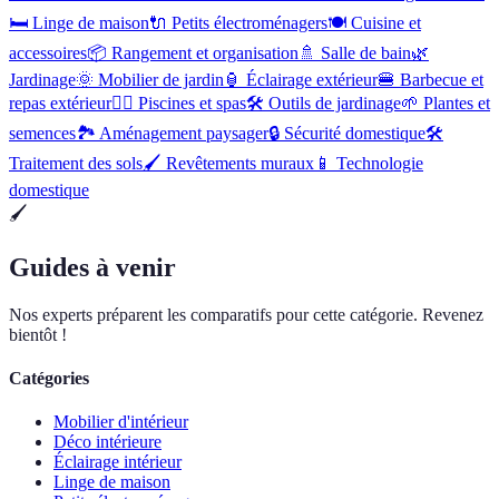
🛏️
Linge de maison
🔌
Petits électroménagers
🍽️
Cuisine et
accessoires
📦
Rangement et organisation
🚿
Salle de bain
🌿
Jardinage
🌞
Mobilier de jardin
🏮
Éclairage extérieur
🍔
Barbecue et
repas extérieur
🏊‍♂️
Piscines et spas
🛠️
Outils de jardinage
🌱
Plantes et
semences
🏞️
Aménagement paysager
🔒
Sécurité domestique
🛠
Traitement des sols
🖌️
Revêtements muraux
📱
Technologie
domestique
🖌️
Guides à venir
Nos experts préparent les comparatifs pour cette catégorie. Revenez
bientôt !
Catégories
Mobilier d'intérieur
Déco intérieure
Éclairage intérieur
Linge de maison