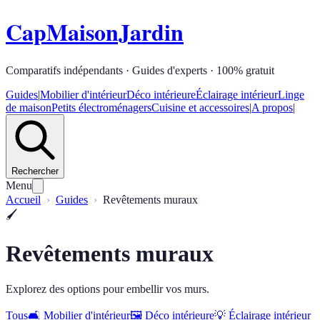
CapMaisonJardin
Comparatifs indépendants · Guides d'experts · 100% gratuit
Guides
|
Mobilier d'intérieur
Déco intérieure
Éclairage intérieur
Linge
de maison
Petits électroménagers
Cuisine et accessoires
|
A propos
|
Rechercher
Menu
Accueil
Guides
Revêtements muraux
🖌️
Revêtements muraux
Explorez des options pour embellir vos murs.
Tous
🛋️
Mobilier d'intérieur
🖼️
Déco intérieure
💡
Éclairage intérieur