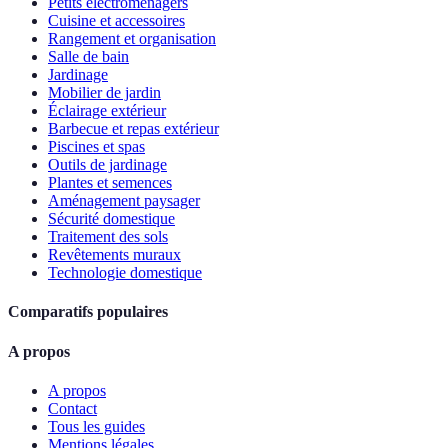
Petits électroménagers
Cuisine et accessoires
Rangement et organisation
Salle de bain
Jardinage
Mobilier de jardin
Éclairage extérieur
Barbecue et repas extérieur
Piscines et spas
Outils de jardinage
Plantes et semences
Aménagement paysager
Sécurité domestique
Traitement des sols
Revêtements muraux
Technologie domestique
Comparatifs populaires
A propos
A propos
Contact
Tous les guides
Mentions légales