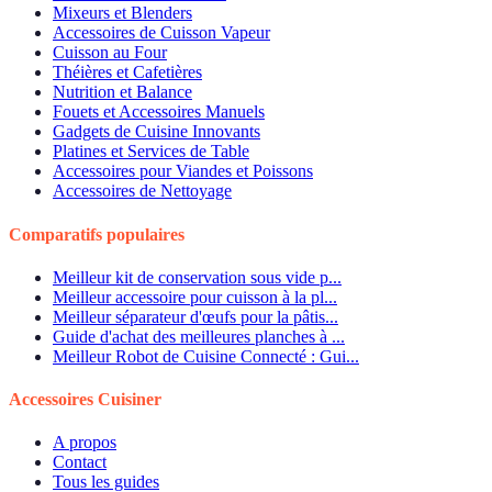
Mixeurs et Blenders
Accessoires de Cuisson Vapeur
Cuisson au Four
Théières et Cafetières
Nutrition et Balance
Fouets et Accessoires Manuels
Gadgets de Cuisine Innovants
Platines et Services de Table
Accessoires pour Viandes et Poissons
Accessoires de Nettoyage
Comparatifs populaires
Meilleur kit de conservation sous vide p...
Meilleur accessoire pour cuisson à la pl...
Meilleur séparateur d'œufs pour la pâtis...
Guide d'achat des meilleures planches à ...
Meilleur Robot de Cuisine Connecté : Gui...
Accessoires Cuisiner
A propos
Contact
Tous les guides