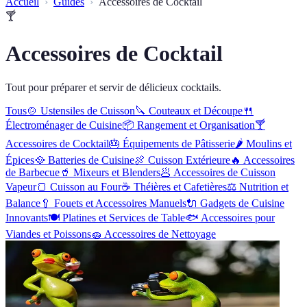
Accueil
Guides
Accessoires de Cocktail
🍸
Accessoires de Cocktail
Tout pour préparer et servir de délicieux cocktails.
Tous
🍲
Ustensiles de Cuisson
🔪
Couteaux et Découpe
🍴
Électroménager de Cuisine
📦
Rangement et Organisation
🍸
Accessoires de Cocktail
🎂
Équipements de Pâtisserie
🌶
Moulins et
Épices
🥘
Batteries de Cuisine
🍖
Cuisson Extérieure
🔥
Accessoires
de Barbecue
🥤
Mixeurs et Blenders
🥟
Accessoires de Cuisson
Vapeur
🍞
Cuisson au Four
☕
Théières et Cafetières
⚖️
Nutrition et
Balance
🥄
Fouets et Accessoires Manuels
🔌
Gadgets de Cuisine
Innovants
🍽
Platines et Services de Table
🐟
Accessoires pour
Viandes et Poissons
🧽
Accessoires de Nettoyage