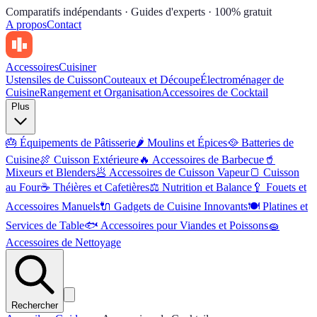
Comparatifs indépendants · Guides d'experts · 100% gratuit
A propos
Contact
Accessoires
Cuisiner
Ustensiles de Cuisson
Couteaux et Découpe
Électroménager de
Cuisine
Rangement et Organisation
Accessoires de Cocktail
Plus
🎂
Équipements de Pâtisserie
🌶
Moulins et Épices
🥘
Batteries de
Cuisine
🍖
Cuisson Extérieure
🔥
Accessoires de Barbecue
🥤
Mixeurs et Blenders
🥟
Accessoires de Cuisson Vapeur
🍞
Cuisson
au Four
☕
Théières et Cafetières
⚖️
Nutrition et Balance
🥄
Fouets et
Accessoires Manuels
🔌
Gadgets de Cuisine Innovants
🍽
Platines et
Services de Table
🐟
Accessoires pour Viandes et Poissons
🧽
Accessoires de Nettoyage
Rechercher