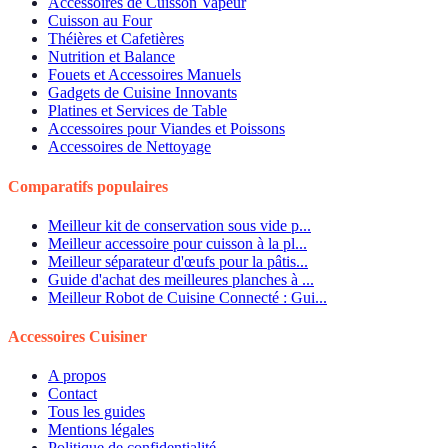
Accessoires de Cuisson Vapeur
Cuisson au Four
Théières et Cafetières
Nutrition et Balance
Fouets et Accessoires Manuels
Gadgets de Cuisine Innovants
Platines et Services de Table
Accessoires pour Viandes et Poissons
Accessoires de Nettoyage
Comparatifs populaires
Meilleur kit de conservation sous vide p...
Meilleur accessoire pour cuisson à la pl...
Meilleur séparateur d'œufs pour la pâtis...
Guide d'achat des meilleures planches à ...
Meilleur Robot de Cuisine Connecté : Gui...
Accessoires Cuisiner
A propos
Contact
Tous les guides
Mentions légales
Politique de confidentialité