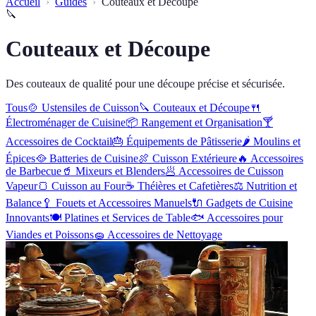
Accueil
Guides
Couteaux et Découpe
🔪
Couteaux et Découpe
Des couteaux de qualité pour une découpe précise et sécurisée.
Tous
🍲
Ustensiles de Cuisson
🔪
Couteaux et Découpe
🍴
Électroménager de Cuisine
📦
Rangement et Organisation
🍸
Accessoires de Cocktail
🎂
Équipements de Pâtisserie
🌶
Moulins et
Épices
🥘
Batteries de Cuisine
🍖
Cuisson Extérieure
🔥
Accessoires
de Barbecue
🥤
Mixeurs et Blenders
🥟
Accessoires de Cuisson
Vapeur
🍞
Cuisson au Four
☕
Théières et Cafetières
⚖️
Nutrition et
Balance
🥄
Fouets et Accessoires Manuels
🔌
Gadgets de Cuisine
Innovants
🍽
Platines et Services de Table
🐟
Accessoires pour
Viandes et Poissons
🧽
Accessoires de Nettoyage