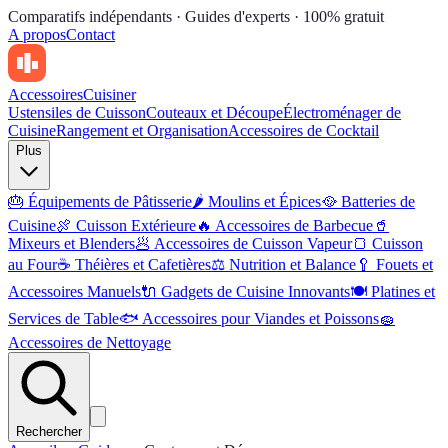
Comparatifs indépendants · Guides d'experts · 100% gratuit
A propos
Contact
Accessoires
Cuisiner
Ustensiles de Cuisson
Couteaux et Découpe
Électroménager de
Cuisine
Rangement et Organisation
Accessoires de Cocktail
Plus
🎂
Équipements de Pâtisserie
🌶
Moulins et Épices
🥘
Batteries de
Cuisine
🍖
Cuisson Extérieure
🔥
Accessoires de Barbecue
🥤
Mixeurs et Blenders
🥟
Accessoires de Cuisson Vapeur
🍞
Cuisson
au Four
☕
Théières et Cafetières
⚖️
Nutrition et Balance
🥄
Fouets et
Accessoires Manuels
🔌
Gadgets de Cuisine Innovants
🍽
Platines et
Services de Table
🐟
Accessoires pour Viandes et Poissons
🧽
Accessoires de Nettoyage
Rechercher