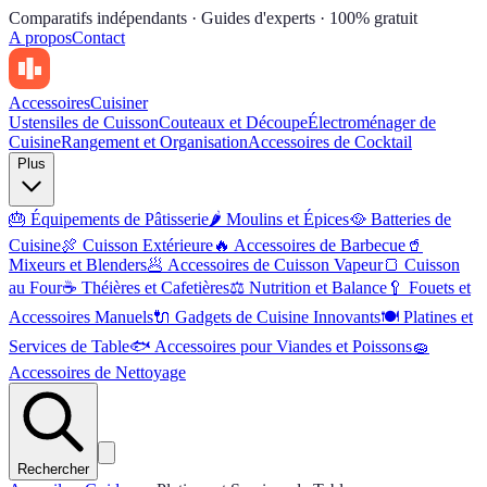
Comparatifs indépendants · Guides d'experts · 100% gratuit
A propos
Contact
Accessoires
Cuisiner
Ustensiles de Cuisson
Couteaux et Découpe
Électroménager de
Cuisine
Rangement et Organisation
Accessoires de Cocktail
Plus
🎂
Équipements de Pâtisserie
🌶
Moulins et Épices
🥘
Batteries de
Cuisine
🍖
Cuisson Extérieure
🔥
Accessoires de Barbecue
🥤
Mixeurs et Blenders
🥟
Accessoires de Cuisson Vapeur
🍞
Cuisson
au Four
☕
Théières et Cafetières
⚖️
Nutrition et Balance
🥄
Fouets et
Accessoires Manuels
🔌
Gadgets de Cuisine Innovants
🍽
Platines et
Services de Table
🐟
Accessoires pour Viandes et Poissons
🧽
Accessoires de Nettoyage
Rechercher