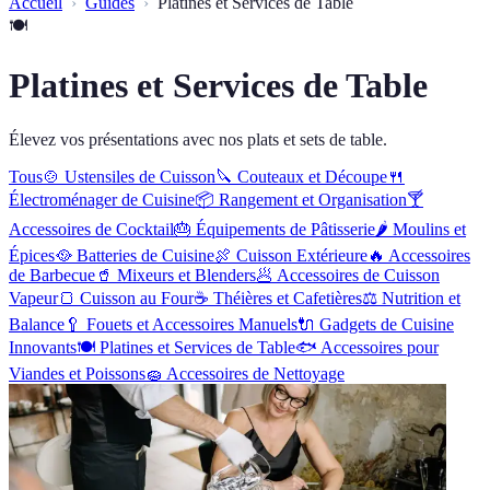
Accueil
Guides
Platines et Services de Table
🍽
Platines et Services de Table
Élevez vos présentations avec nos plats et sets de table.
Tous
🍲
Ustensiles de Cuisson
🔪
Couteaux et Découpe
🍴
Électroménager de Cuisine
📦
Rangement et Organisation
🍸
Accessoires de Cocktail
🎂
Équipements de Pâtisserie
🌶
Moulins et
Épices
🥘
Batteries de Cuisine
🍖
Cuisson Extérieure
🔥
Accessoires
de Barbecue
🥤
Mixeurs et Blenders
🥟
Accessoires de Cuisson
Vapeur
🍞
Cuisson au Four
☕
Théières et Cafetières
⚖️
Nutrition et
Balance
🥄
Fouets et Accessoires Manuels
🔌
Gadgets de Cuisine
Innovants
🍽
Platines et Services de Table
🐟
Accessoires pour
Viandes et Poissons
🧽
Accessoires de Nettoyage