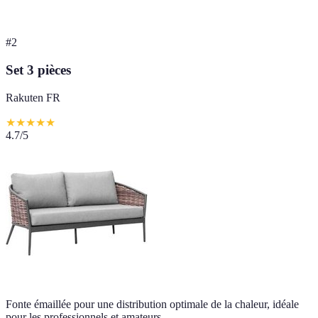
#
2
Set 3 pièces
Rakuten FR
★
★
★
★
★
4.7
/5
Fonte émaillée pour une distribution optimale de la chaleur, idéale
pour les professionnels et amateurs.