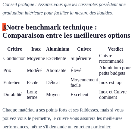
Conseil pratique : Assurez-vous que les casseroles possèdent une
graduation intérieure pour faciliter la mesure des liquides.
3
Notre benchmark technique :
Comparaison entre les meilleures options
Critère
Inox
Aluminium
Cuivre
Verdict
Cuivre
Conduction
Moyenne
Excellente
Supérieure
recommandé
Aluminium pour
Prix
Modéré
Abordable
Élevé
petits budgets
Moyennement
Entretien
Facile
Délicat
Inox est top
facile
Long
Inox et Cuivre
Durabilité
Moyen
Excellent
terme
dominent
Chaque matériau a ses points forts et ses faiblesses, mais si vous
pouvez vous le permettre, le cuivre vous assurera les meilleures
performances, même s'il demande un entretien particulier.