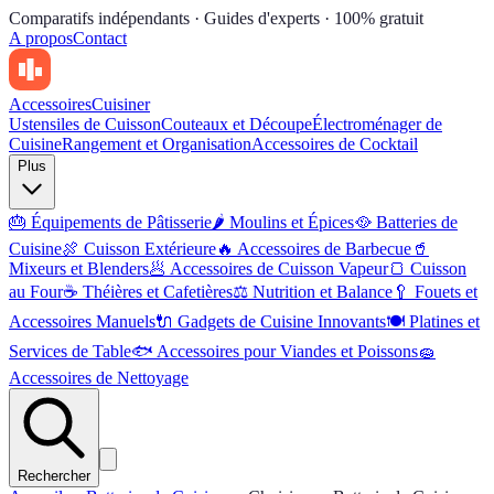
Comparatifs indépendants · Guides d'experts · 100% gratuit
A propos
Contact
Accessoires
Cuisiner
Ustensiles de Cuisson
Couteaux et Découpe
Électroménager de
Cuisine
Rangement et Organisation
Accessoires de Cocktail
Plus
🎂
Équipements de Pâtisserie
🌶
Moulins et Épices
🥘
Batteries de
Cuisine
🍖
Cuisson Extérieure
🔥
Accessoires de Barbecue
🥤
Mixeurs et Blenders
🥟
Accessoires de Cuisson Vapeur
🍞
Cuisson
au Four
☕
Théières et Cafetières
⚖️
Nutrition et Balance
🥄
Fouets et
Accessoires Manuels
🔌
Gadgets de Cuisine Innovants
🍽
Platines et
Services de Table
🐟
Accessoires pour Viandes et Poissons
🧽
Accessoires de Nettoyage
Rechercher