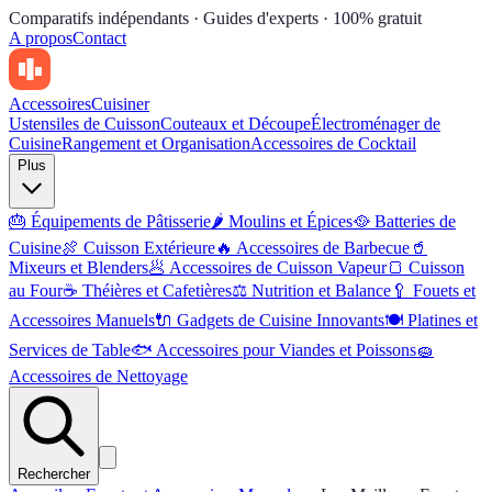
Comparatifs indépendants · Guides d'experts · 100% gratuit
A propos
Contact
Accessoires
Cuisiner
Ustensiles de Cuisson
Couteaux et Découpe
Électroménager de
Cuisine
Rangement et Organisation
Accessoires de Cocktail
Plus
🎂
Équipements de Pâtisserie
🌶
Moulins et Épices
🥘
Batteries de
Cuisine
🍖
Cuisson Extérieure
🔥
Accessoires de Barbecue
🥤
Mixeurs et Blenders
🥟
Accessoires de Cuisson Vapeur
🍞
Cuisson
au Four
☕
Théières et Cafetières
⚖️
Nutrition et Balance
🥄
Fouets et
Accessoires Manuels
🔌
Gadgets de Cuisine Innovants
🍽
Platines et
Services de Table
🐟
Accessoires pour Viandes et Poissons
🧽
Accessoires de Nettoyage
Rechercher