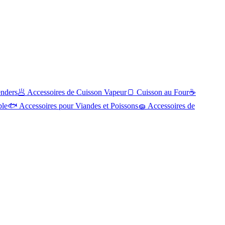
enders
🥟
Accessoires de Cuisson Vapeur
🍞
Cuisson au Four
☕
ble
🐟
Accessoires pour Viandes et Poissons
🧽
Accessoires de