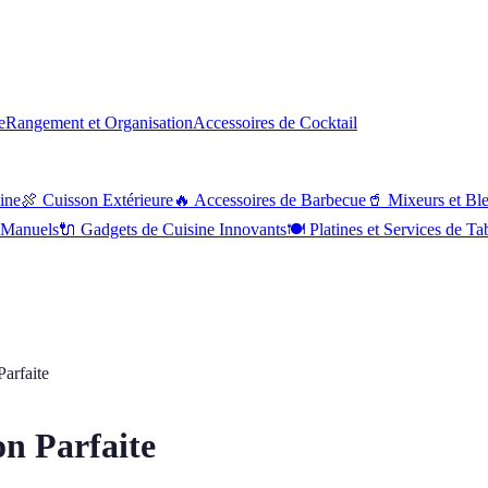
e
Rangement et Organisation
Accessoires de Cocktail
sine
🍖
Cuisson Extérieure
🔥
Accessoires de Barbecue
🥤
Mixeurs et Bl
s Manuels
🔌
Gadgets de Cuisine Innovants
🍽
Platines et Services de Ta
arfaite
on Parfaite