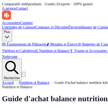
Comparatifs indépendants · Guides d'experts · 100% gratuit
A propos
Contact
Accessoires
Cuisiner
Ustensiles de Cuisson
Couteaux et Découpe
Électroménager de Cuisin
Plus
🎂
Équipements de Pâtisserie
🌶
Moulins et Épices
🥘
Batteries de Cui
Théières et Cafetières
⚖️
Nutrition et Balance
🥄
Fouets et Accessoire
Nettoyage
Rechercher
Accueil
Nutrition et Balance
Guide d'achat balance nutrition kit
Nutrition et Balance
Guide d'achat balance nutrition