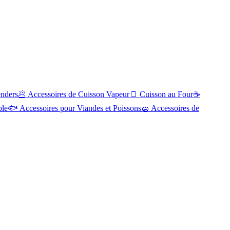
enders
🥟
Accessoires de Cuisson Vapeur
🍞
Cuisson au Four
☕
ble
🐟
Accessoires pour Viandes et Poissons
🧽
Accessoires de