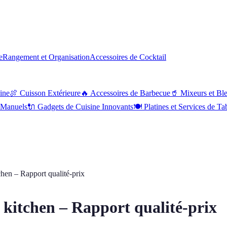
e
Rangement et Organisation
Accessoires de Cocktail
sine
🍖
Cuisson Extérieure
🔥
Accessoires de Barbecue
🥤
Mixeurs et Bl
s Manuels
🔌
Gadgets de Cuisine Innovants
🍽
Platines et Services de Ta
chen – Rapport qualité-prix
 kitchen – Rapport qualité-prix