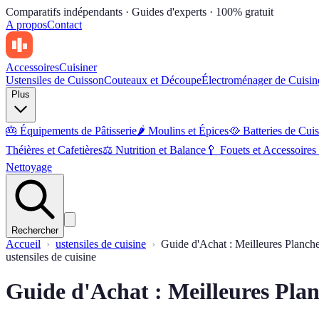
Comparatifs indépendants · Guides d'experts · 100% gratuit
A propos
Contact
Accessoires
Cuisiner
Ustensiles de Cuisson
Couteaux et Découpe
Électroménager de Cuisin
Plus
🎂
Équipements de Pâtisserie
🌶
Moulins et Épices
🥘
Batteries de Cui
Théières et Cafetières
⚖️
Nutrition et Balance
🥄
Fouets et Accessoire
Nettoyage
Rechercher
Accueil
ustensiles de cuisine
Guide d'Achat : Meilleures Planch
ustensiles de cuisine
Guide d'Achat : Meilleures Pla