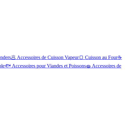
enders
🥟
Accessoires de Cuisson Vapeur
🍞
Cuisson au Four
☕
ble
🐟
Accessoires pour Viandes et Poissons
🧽
Accessoires de