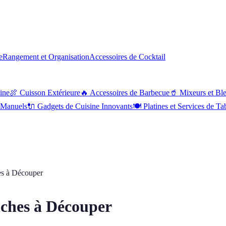
e
Rangement et Organisation
Accessoires de Cocktail
sine
🍖
Cuisson Extérieure
🔥
Accessoires de Barbecue
🥤
Mixeurs et Bl
s Manuels
🔌
Gadgets de Cuisine Innovants
🍽
Platines et Services de Ta
es à Découper
nches à Découper